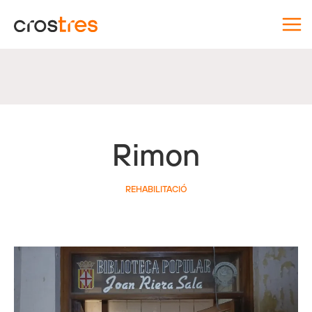
Vés
al
contingut
Rimon
REHABILITACIÓ