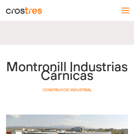
Vés
al
contingut
Montronill Industrias
Cárnicas
CONSTRUCCIÓ INDUSTRIAL